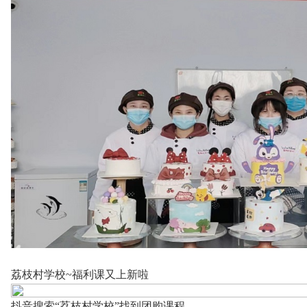
荔枝村学校~福利课又上新啦
抖音搜索“荔枝村学校”找到团购课程