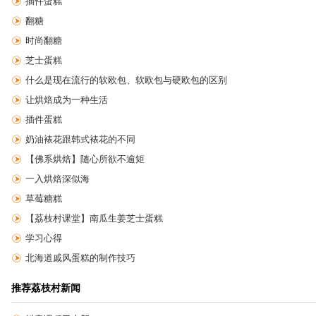
插件蛋糕
翻糖
时尚翻糖
芝士蛋糕
什么是现在流行的软欧包、软欧包与硬欧包的区别
让烘焙成为一种生活
插件蛋糕
奶油裱花跟韩式裱花的不同
【佛系烘焙】随心所欲不逾矩
一入烘焙深似海
草莓糖糕
【荔枝村课堂】南瓜生姜芝士蛋糕
学习心得
北海道戚风蛋糕的制作技巧
推荐荔枝村新闻