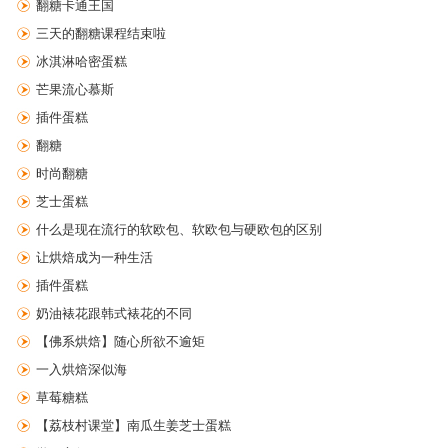
翻糖卡通王国
三天的翻糖课程结束啦
冰淇淋哈密蛋糕
芒果流心慕斯
插件蛋糕
翻糖
时尚翻糖
芝士蛋糕
什么是现在流行的软欧包、软欧包与硬欧包的区别
让烘焙成为一种生活
插件蛋糕
奶油裱花跟韩式裱花的不同
【佛系烘焙】随心所欲不逾矩
一入烘焙深似海
草莓糖糕
【荔枝村课堂】南瓜生姜芝士蛋糕