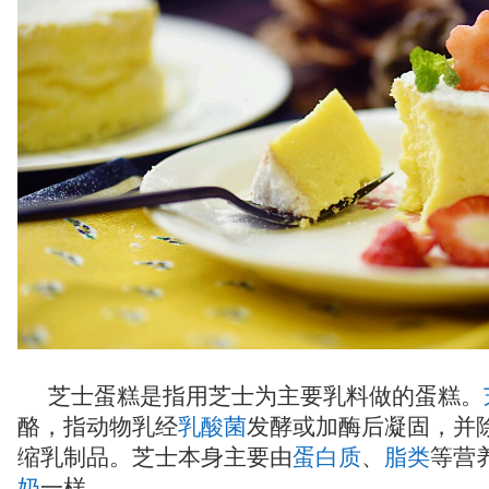
芝士蛋糕是指用芝士为主要乳料做的蛋糕。
酪，指动物乳经
乳酸菌
发酵或加酶后凝固，并
缩乳制品。芝士本身主要由
蛋白质
、
脂类
等营
奶
一样。