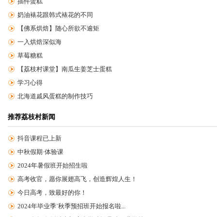
插件蛋糕
奶油裱花跟韩式裱花的不同
【佛系烘焙】随心所欲不逾矩
一入烘焙深似海
草莓糖糕
【荔枝村课堂】南瓜生姜芝士蛋糕
学习心得
北海道戚风蛋糕的制作技巧
推荐荔枝村新闻
抖音课程已上新
中秋假期·体验课
2024年暑假班开始招生啦
高考收官，愿你展翅高飞，创造辉煌人生！
今日高考，致最好的你！
2024年毕业季`秋季预招班开始报名啦...