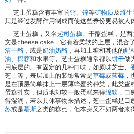
芝士蛋糕含有丰富的
钙
、
锌
等
矿物质
及
维生
其是经过发酵作用制成而使这些养份更易被人
芝士蛋糕，又名
起司蛋糕
、干酪蛋糕，是西
文是cheese cake，它有着柔软的上层，混
清干酪
，或是
奶油奶酪
，再加上糖和其他的
配
油
、
椰蓉
和水果等。芝士蛋糕通常都以
饼干
做
用底层的。有固定的几种口味，如原味芝士、
芝士等，表层加上的装饰常常是
草莓
或
蓝莓
，
是在顶层简单抹上一层薄蜂蜜的种类，此类蛋
蛋糕扎实，但质地却较一般蛋糕来得
绵软
，口
得湿润，若以具体事物来描述，芝士蛋糕是口
苏
或是
慕斯
之类的糕点，但本身又不如两者来