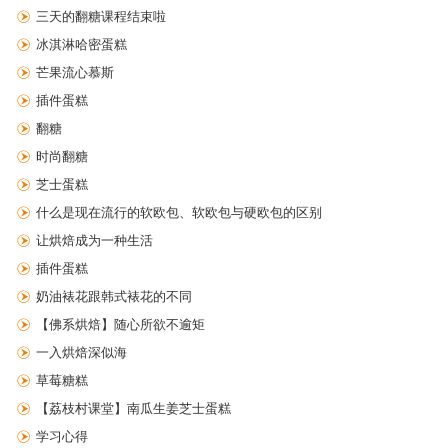
三天的翻糖课程结束啦
冰淇淋哈密蛋糕
芒果流心慕斯
插件蛋糕
翻糖
时尚翻糖
芝士蛋糕
什么是现在流行的软欧包、软欧包与硬欧包的区别
让烘焙成为一种生活
插件蛋糕
奶油裱花跟韩式裱花的不同
【佛系烘焙】随心所欲不逾矩
一入烘焙深似海
草莓糖糕
【荔枝村课堂】南瓜生姜芝士蛋糕
学习心得