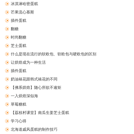
冰淇淋哈密蛋糕
芒果流心慕斯
插件蛋糕
翻糖
时尚翻糖
芝士蛋糕
什么是现在流行的软欧包、软欧包与硬欧包的区别
让烘焙成为一种生活
插件蛋糕
奶油裱花跟韩式裱花的不同
【佛系烘焙】随心所欲不逾矩
一入烘焙深似海
草莓糖糕
【荔枝村课堂】南瓜生姜芝士蛋糕
学习心得
北海道戚风蛋糕的制作技巧