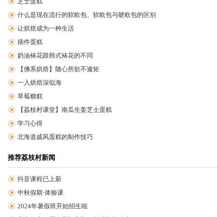
芝士蛋糕
什么是现在流行的软欧包、软欧包与硬欧包的区别
让烘焙成为一种生活
插件蛋糕
奶油裱花跟韩式裱花的不同
【佛系烘焙】随心所欲不逾矩
一入烘焙深似海
草莓糖糕
【荔枝村课堂】南瓜生姜芝士蛋糕
学习心得
北海道戚风蛋糕的制作技巧
推荐荔枝村新闻
抖音课程已上新
中秋假期·体验课
2024年暑假班开始招生啦